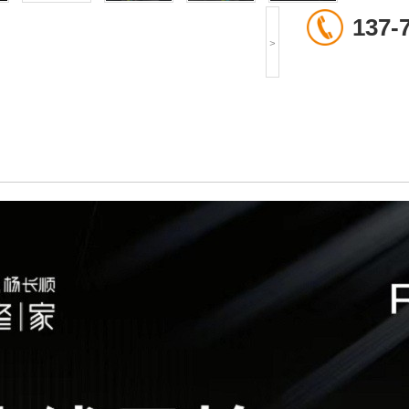
137-
>