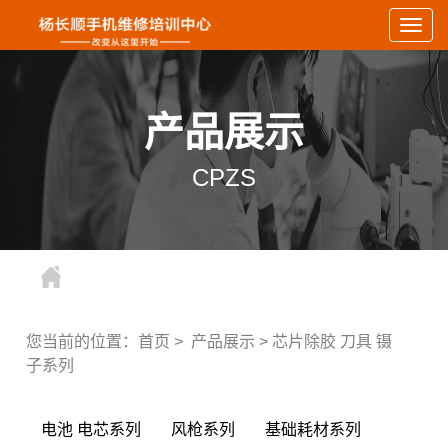
Togg
navig
产品展示
CPZS
您当前的位置：
首页
>
产品展示
>
芯片除胶 刀具 镊
子系列
电池 电芯系列
风枪系列
基础耗材系列