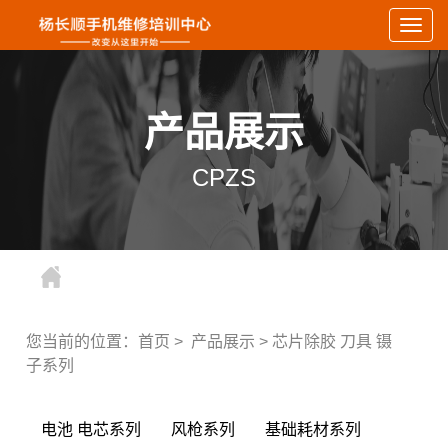
Togg
navig
产品展示
CPZS
您当前的位置：
首页
>
产品展示
>
芯片除胶 刀具 镊
子系列
电池 电芯系列
风枪系列
基础耗材系列